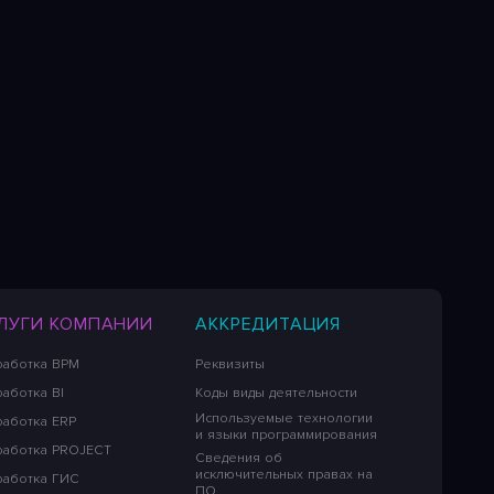
ЛУГИ КОМПАНИИ
АККРЕДИТАЦИЯ
работка BPM
Реквизиты
аботка BI
Коды виды деятельности
Используемые технологии
работка ERP
и языки программирования
работка PROJECT
Сведения об
исключительных правах на
работка ГИС
ПО