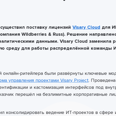
осуществил поставку лицензий
Visary Cloud
для И
омпания Wildberries & Russ). Решение направле
налитическими данными. Visary Cloud заменила
ую среду для работы распределённой команды И
й онлайн-ритейлера были развёрнуты ключевые мо
ма управления проектами Visary Project
. Проведена
ентификации и кастомизация интерфейсов под внут
казчик перешёл на безлимитные корпоративные лиц
лил
консолидировать
ведение ИТ-проектов в сфере