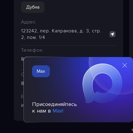
Дубна
Адрес
123242, пер. Капранова, д. 3, стр.
2, пом. 1/4
Телефон
8 (495) 221-29-65
Max
Служба техподдержки
8 (495) 249-24-39
E-mail
Присоединяйтесь
info@pba.su
к нам в
Max!