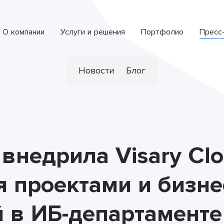
О компании
Услуги и решения
Портфолио
Пресс
Интеллектуальная система обработки обращений
СПЕЦИАЛИЗИРОВАННАЯ РАЗРАБОТКА
Новости
Блог
s внедрила Visary Cl
 проектами и бизне
 в ИБ-департаменте