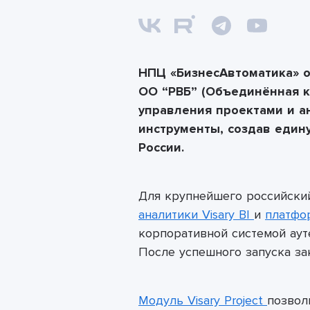
НПЦ «БизнесАвтоматика» 
ОО “РВБ” (Объединённая к
управления проектами и а
инструменты, создав един
России.
Для крупнейшего российски
аналитики Visary BI
и
платфор
корпоративной системой аут
После успешного запуска за
Модуль Visary Project
позво