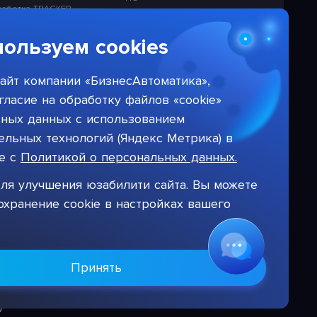
работка TRACKER
Лицензионная политика в
отношении решений НПЦ
работка ETL
«БизнесАвтоматика»
ользуем cookies
работка CMS
Тарифы на услуги компании
работка СЭД
айт компании «БизнесАвтоматика»,
работка DWH
гласие на обработку файлов «cookie»
ьных данных с использованием
льных технологий (Яндекс Метрика) в
ие с
Политикой о персональных данных.
ля улучшения юзабилити сайта. Вы можете
охранение cookie в настройках вашего
Принять
Цифровая система для автоматизации бизнеса
©