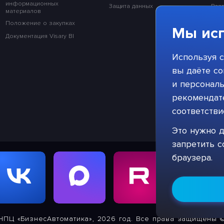
информационных
Защита данных
Раз
материалов
Раз
Положение о закупках
Мы исп
Раз
Документация Visary BI
Раз
Используя с
Раз
вы даёте со
и персонал
рекомендате
соответств
Это нужно д
запретить с
браузера.
НПЦ «БизнесАвтоматика», 2026 год. Все права защищены 