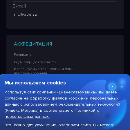
E-mail
info@pba.su
АККРЕДИТАЦИЯ
Реквизиты
Коды виды деятельности
Используемые технологии и языки
программирования
Сведения об исключительных правах на ПО
Мы используем cookies
Лицензионная политика в отношении решений НПЦ
«БизнесАвтоматика»
Используя сайт компании «БизнесАвтоматика», вы даёте
согласие на обработку файлов «cookie» и персональных
Тарифы на услуги компании
данных с использованием рекомендательных технологий
(Яндекс Метрика) в соответствие с
Политикой о
персональных данных.
Это нужно для улучшения юзабилити сайта. Вы можете
Max