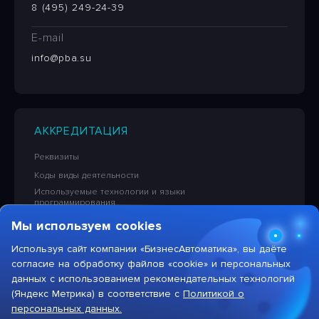
8 (495) 249-24-39
E-mail
info@pba.su
АККРЕДИТАЦИЯ
Реквизиты
Коды виды деятельности
Используемые технологии и языки
программирования
Сведения об исключительных правах на ПО
Мы используем cookies
Лицензионная политика в отношении решений НПЦ
«БизнесАвтоматика»
Используя сайт компании «БизнесАвтоматика», вы даёте
согласие на обработку файлов «cookie» и персональных
Тарифы на услуги компании
данных с использованием рекомендательных технологий
(Яндекс Метрика) в соответствие с
Политикой о
персональных данных.