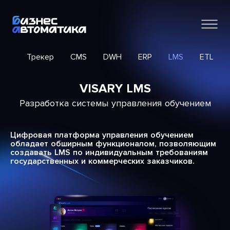
ИС
Трекер
CMS
DWH
ERP
LMS
ETL
VISARY LMS
Разработка системы управления обучением
Цифровая платформа управления обучением
обладает обширным функционалом, позволяющим
создавать LMS по индивидуальным требованиям
государственных и коммерческих заказчиков.