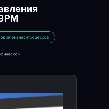
авления
 BPM
тория бизнес-процессов
афическом