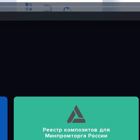
Loaded
:
100.00%
Реестр композитов для
Минпромторга России