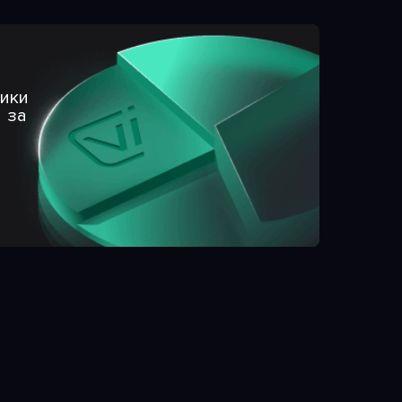
ики
 за