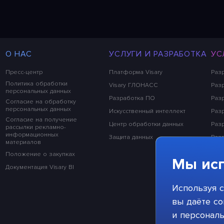
О НАС
УСЛУГИ И РАЗРАБОТКА
УС
Пресс-центр
Платформа Visary
Раз
Политика обработки
Visary ГЛОНАСС
Разр
персональных данных
Разработка ПО
Раз
Согласие на обработку
персональных данных
Искусственный интеллект
Раз
Согласие на получение
Центр обработки данных
Раз
рассылки рекламно-
информационных
Защита данных
Раз
материалов
Раз
Положение о закупках
Мы исп
Раз
Документация Visary BI
Раз
Используя с
Раз
вы даёте со
и персонал