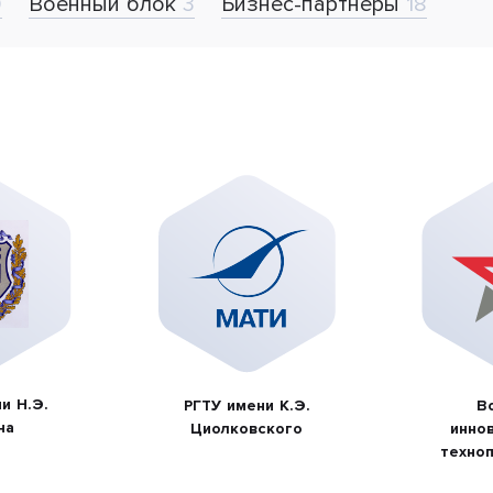
9
Военный блок
3
Бизнес-партнёры
18
и Н.Э.
РГТУ имени К.Э.
В
на
Циолковского
инно
техноп