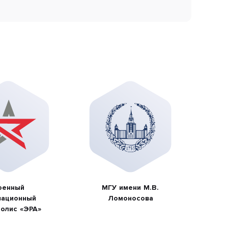
оенный
МГУ имени М.В.
вационный
Ломоносова
олис «ЭРА»