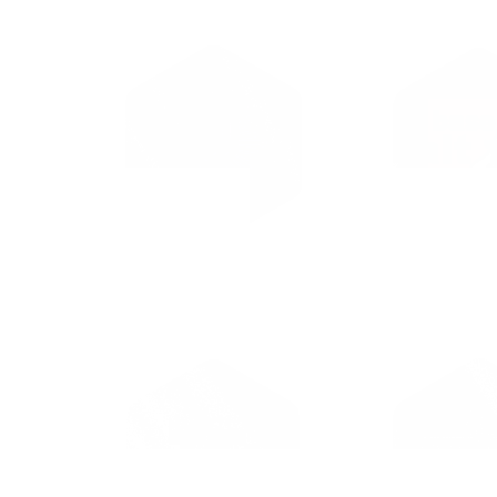
ЦИБ
Base A