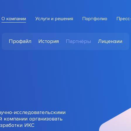
О компании
Услуги и решения
Портфолио
Пресс
Интеллектуальная система обработки обращений
СПЕЦИАЛИЗИРОВАННАЯ РАЗРАБОТКА
Профайл
История
Партнёры
Лицензии
аучно-исследовательскими
й компании организовать
азработки ИКС