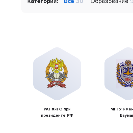
Категории:
Все
30
Образование
РАНХиГС при
МГТУ имен
президенте РФ
Баума