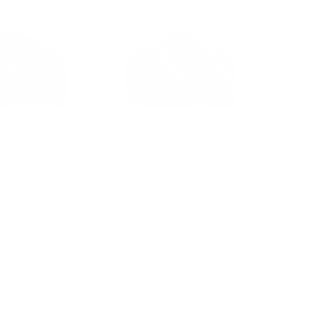
льный центр
Iteranet
матизации