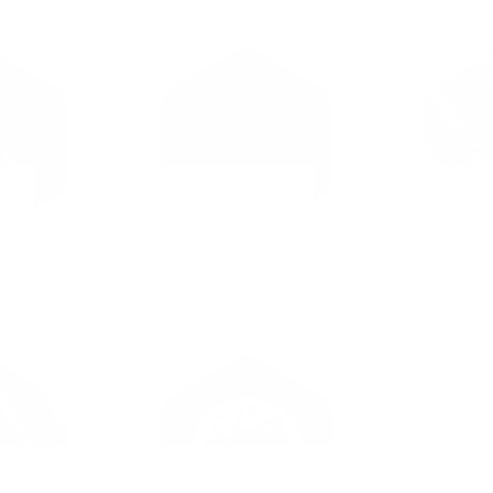
lt
Softline
Национа
инфор