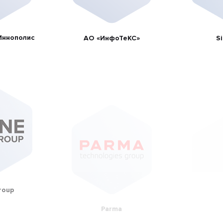
Иннополис
АО «ИнфоТеКС»
Si
roup
Parma
INLINE 