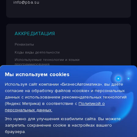
info@pba.su
АККРЕДИТАЦИЯ
Реквизиты
Коды виды деятельности
Используемые технологии и языки
программирования
Сведения об исключительных правах на ПО
Мы используем cookies
Лицензионная политика в отношении решений НПЦ
«БизнесАвтоматика»
Используя сайт компании «БизнесАвтоматика», вы даёте
согласие на обработку файлов «cookie» и персональных
Тарифы на услуги компании
данных с использованием рекомендательных технологий
(Яндекс Метрика) в соответствие с
Политикой о
персональных данных.
Это нужно для улучшения юзабилити сайта. Вы можете
запретить сохранение cookie в настройках вашего
Цифровая система для автоматизации бизнеса
браузера.