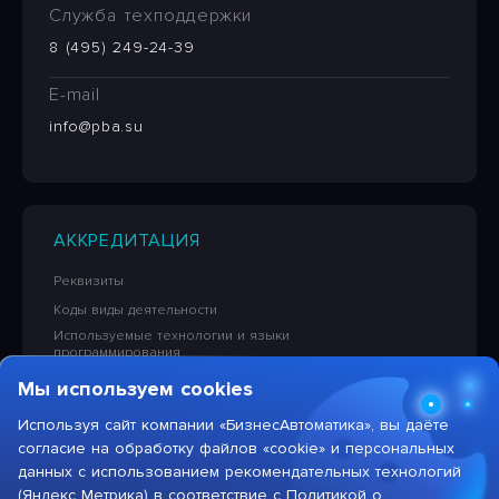
Служба техподдержки
8 (495) 249-24-39
E-mail
info@pba.su
АККРЕДИТАЦИЯ
Реквизиты
Коды виды деятельности
Используемые технологии и языки
программирования
Сведения об исключительных правах на ПО
Мы используем cookies
Лицензионная политика в отношении решений НПЦ
«БизнесАвтоматика»
Используя сайт компании «БизнесАвтоматика», вы даёте
согласие на обработку файлов «cookie» и персональных
Тарифы на услуги компании
данных с использованием рекомендательных технологий
(Яндекс Метрика) в соответствие с
Политикой о