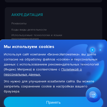
АККРЕДИТАЦИЯ
Реквизиты
Коды виды деятельности
Используемые технологии и языки
программирования
Сведения об исключительных правах на ПО
Мы используем cookies
Лицензионная политика в отношении решений НПЦ
«БизнесАвтоматика»
Используя сайт компании «БизнесАвтоматика», вы даёте
согласие на обработку файлов «cookie» и персональных
Тарифы на услуги компании
данных с использованием рекомендательных технологий
(Яндекс Метрика) в соответствие с
Политикой о
персональных данных.
Это нужно для улучшения юзабилити сайта. Вы можете
Max
запретить сохранение cookie в настройках вашего
Цифровая система для автоматизации бизнеса
браузера.
Присоединяйтесь
к нам в
Max!
НПЦ «БизнесАвтоматика», 2026 год. Все права
Принять
защищены ©