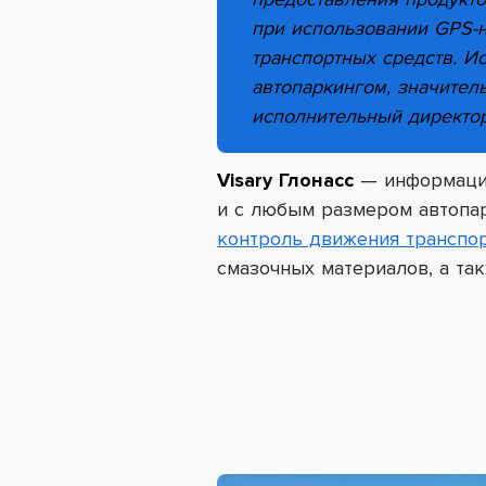
при использовании GPS-н
транспортных средств.
Ис
автопаркингом, значител
исполнительный директо
Visary Глонасc
— информаци
и с любым размером автопар
контроль движения транспо
смазочных материалов, а та