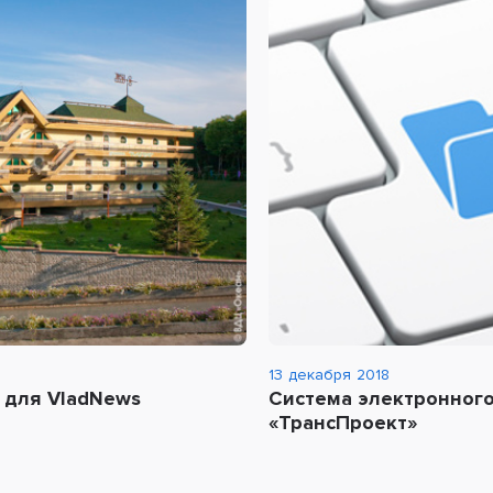
13 декабря 2018
 для VladNews
Система электронног
«ТрансПроект»