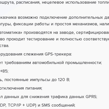
шрута, расписания, нецелевое использование топл
аказчика возможно подключение дополнительных да
туры, фиксации работы и простоя механизмов, налич
оматика» производятся на заводе, сертифицирован
тво проходит тестирование и полностью соответств
тва.
рудования слежения GPS-трекера:
ет требованиям автомобильной промышленности;
+85;
ь, постоянные импульсы до 120 В;
отключения питания;
л данных для снижения трафика данных GPRS;
UDP, TCP/IP + UDP) и SMS сообщений;