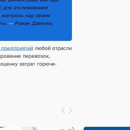
с для отслеживания
 контроль над своим
ть»,
—
Роман Дзвинко,
 предприятий
любой отрасли
ирование перевозок,
оценку затрат горюче-