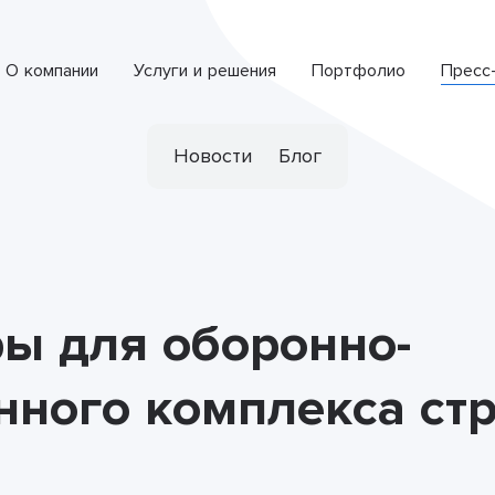
О компании
Услуги и решения
Портфолио
Пресс
Интеллектуальная система обработки обращений
СПЕЦИАЛИЗИРОВАННАЯ РАЗРАБОТКА
Новости
Блог
ы для оборонно-
ного комплекса ст