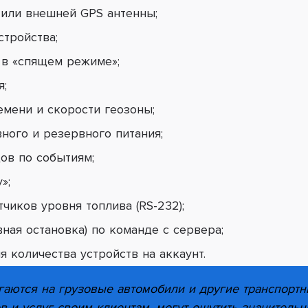
 или внешней GPS антенны;
стройства;
 в «спящем режиме»;
я;
емени и скорости геозоны;
ного и резервного питания;
ов по событиям;
»;
чиков уровня топлива (RS-232);
вная остановка) по команде с сервера;
я количества устройств на аккаунт.
гаются на грузовые автомобили и другие транспортн
в и услуг своим клиентам, могут ощутить значител