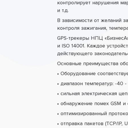
контролирует нарушения мар
и т.д.
В зависимости от желаний з
контроля зажигания, темпера
GPS-трекеры НПЦ «БизнесАвт
и ISO 14001. Каждое устройс
действующего законодательс
Основные преимущества обо
• Оборудование соответству
• диапазон температур: -40 - 
• сильная электрическая цеп
• обнаружение помех GSM и 
• оптимизированный протоко
• отправка пакетов (TCP/IP, 