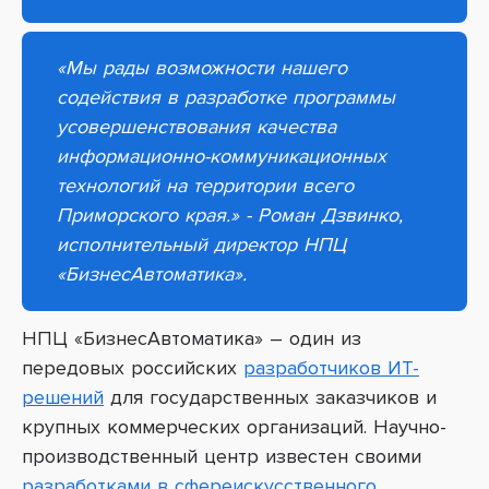
«Мы рады возможности нашего
содействия в разработке программы
усовершенствования качества
информационно-коммуникационных
технологий на территории всего
Приморского края.» - Роман Дзвинко,
исполнительный директор НПЦ
«БизнесАвтоматика».
НПЦ «БизнесАвтоматика» – один из
передовых российских
разработчиков ИТ-
решений
для государственных заказчиков и
крупных коммерческих организаций. Научно-
производственный центр известен своими
разработками в сфереискусственного