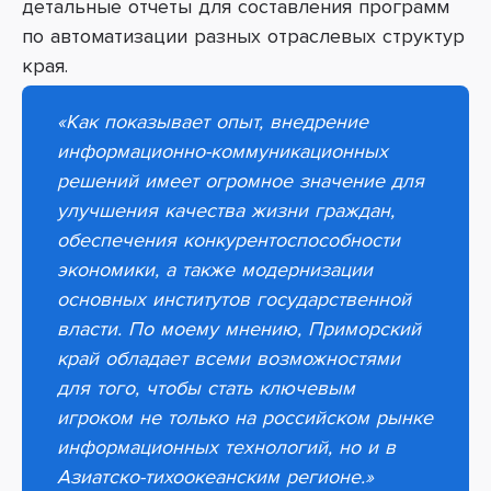
детальные отчеты для составления программ
по автоматизации разных отраслевых структур
края.
«
Как показывает опыт, внедрение
информационно-коммуникационных
решений имеет огромное значение для
улучшения качества жизни граждан,
обеспечения конкурентоспособности
экономики, а также модернизации
основных институтов государственной
власти.
По моему мнению, Приморский
край обладает всеми возможностями
для того, чтобы стать ключевым
игроком не только на российском рынке
информационных технологий, но и в
Азиатско
-тихоокеанским регионе.»