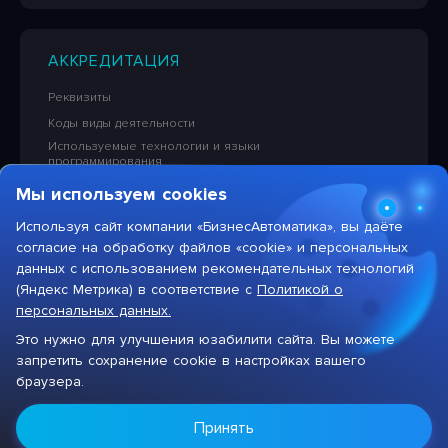
АККРЕДИТАЦИЯ
Реквизиты
Коды виды деятельности
Используемые технологии и языки
программирования
Сведения об исключительных правах на ПО
Мы используем cookies
Лицензионная политика в отношении решений НПЦ
«БизнесАвтоматика»
Используя сайт компании «БизнесАвтоматика», вы даёте
согласие на обработку файлов «cookie» и персональных
Тарифы на услуги компании
данных с использованием рекомендательных технологий
(Яндекс Метрика) в соответствие с
Политикой о
персональных данных.
Это нужно для улучшения юзабилити сайта. Вы можете
запретить сохранение cookie в настройках вашего
Цифровая система для автоматизации бизнеса
браузера.
Max
НПЦ «БизнесАвтоматика», 2026 год. Все права
Принять
защищены ©