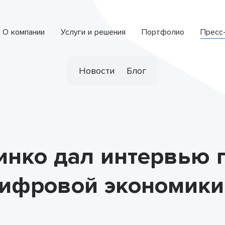
О компании
Услуги и решения
Портфолио
Пресс
Интеллектуальная система обработки обращений
СПЕЦИАЛИЗИРОВАННАЯ РАЗРАБОТКА
Новости
Блог
инко дал интервью 
цифровой экономики