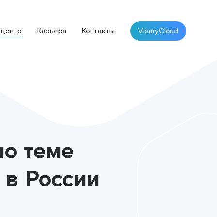
-центр
Карьера
Контакты
VisaryCloud
ПЛАТФОРМА VISARY
Облачная система для автоматизации бизнеса
по теме
 в России