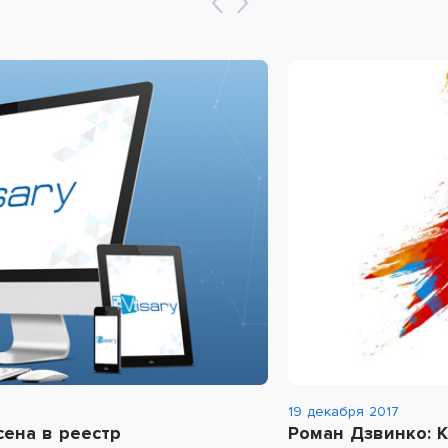
19 декабря 2017
сена в реестр
Роман Дзвинко: К