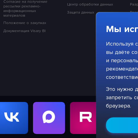
Согласие на получение
Центр обработки данных
Раз
рассылки рекламно-
информационных
Защита данных
Раз
материалов
Раз
Положение о закупках
Мы исп
Раз
Документация Visary BI
Раз
Используя с
Раз
вы даёте со
и персонал
рекомендате
соответств
Это нужно д
запретить с
браузера.