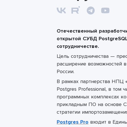
Отечественный разработч
открытой СУБД PostgreSQ
сотрудничестве.
Цель сотрудничества
—
пре
расширение возможностей
в
России.
В рамках партнерства НПЦ 
Postgres
Professional
, в том 
программных комплексах ко
прикладным ПО на основе СУ
стратегии импортозамещения
Postgres Pro
входит в Един