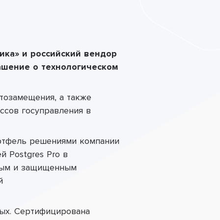
ка» и российский вендор
ашение о технологическом
тозамещения, а также
ессов
госуправления
в
ртфель решениями компании
й Postgres Pro в
ным и защищенным
й
ных. Сертифицирована