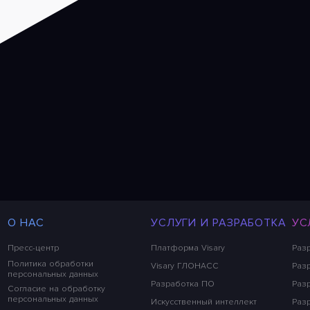
О НАС
УСЛУГИ И РАЗРАБОТКА
УС
Пресс-центр
Платформа Visary
Раз
Политика обработки
Visary ГЛОНАСС
Разр
персональных данных
Разработка ПО
Раз
Согласие на обработку
персональных данных
Искусственный интеллект
Раз