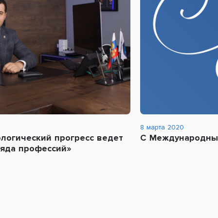
8 марта 2020
логический прогресс ведет
С Международны
ряда профессий»