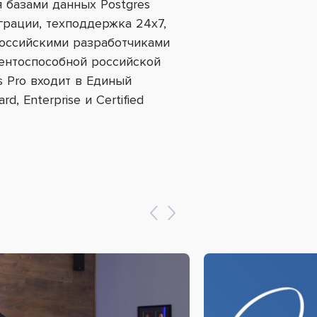
 базами данных Postgres
грации, техподдержка 24х7,
российскими разработчиками
ентоспособной российской
s
Pro
входит в Единый
ard
,
Enterprise
и
Certified