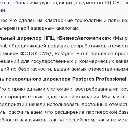
ет требованиям руководящих документов РД СВТ по
ий.
res Pro сделан на кластерные технологии и повыше
ьтернативой западным аналогам.
льный директор НПЦ «БизнесАвтоматика»:
«
Мы р
ional, объединяющей ведущих разработчиков отечес
ованиям ФСТЭК СУБД Postgres Pro в процессе прое
ешений для государственных и коммерческих зака
вий по безопасности, выдвигаемых отечественными
ль генерального директора
Postgres Professional:
Pro
c
прикладными системами, востребованными кр
исло приоритетных задач нашей компании.
Мы заинте
едприятий начали использовать достойные отечес
Мы рассчитываем, что расширение партнерской баз
бности заказчиков как на российском, так и на ме