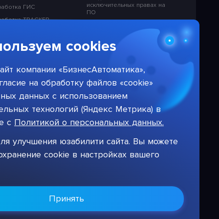
исключительных правах на
работка ГИС
ПО
работка TRACKER
Лицензионная политика в
отношении решений НПЦ
работка ETL
«БизнесАвтоматика»
ользуем cookies
работка CMS
Тарифы на услуги компании
работка СЭД
айт компании «БизнесАвтоматика»,
работка DWH
гласие на обработку файлов «cookie»
ьных данных с использованием
льных технологий (Яндекс Метрика) в
ие с
Политикой о персональных данных.
ля улучшения юзабилити сайта. Вы можете
охранение cookie в настройках вашего
Принять
Цифровая система для автоматизации бизнеса