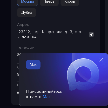
Москва
Тверь
Киров
Дубна
Адрес
123242, пер. Капранова, д. 3, стр.
2, пом. 1/4
Телефон
8 (495) 221-29-65
Max
Служба техподдержки
8 (495) 249-24-39
E-mail
Присоединяйтесь
info@pba.su
к нам в
Max!