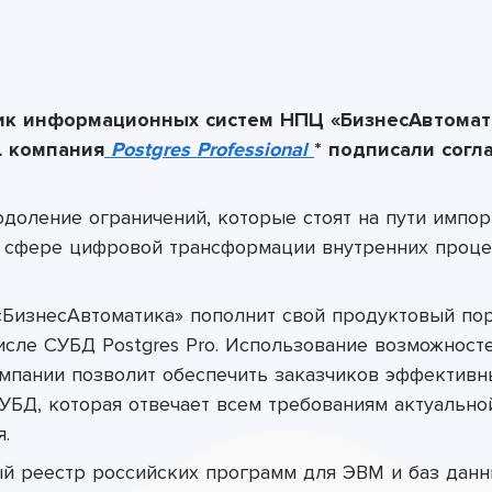
ик информационных систем НПЦ «БизнесАвтомати
L компания
Postgres Professional
* подписали согл
одоление ограничений, которые стоят на пути импор
 сфере цифровой трансформации внутренних проц
«БизнесАвтоматика»
пополнит свой продуктовый по
числе СУБД
Postgres
Pro
.
Использование
возможносте
мпании позволит обеспечить заказчиков эффектив
БД, которая отвечает всем требованиям актуально
.
ый реестр российских программ для ЭВМ и баз дан