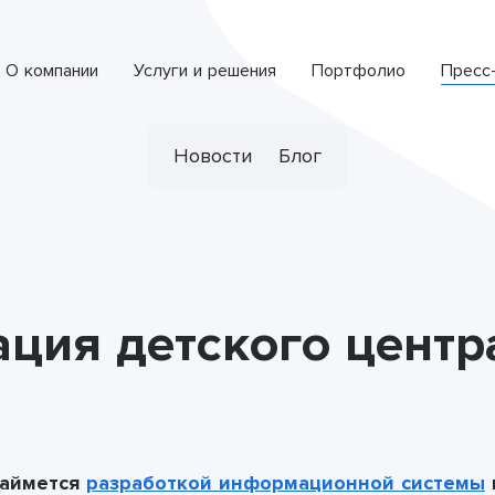
О компании
Услуги и решения
Портфолио
Пресс
Интеллектуальная система обработки обращений
СПЕЦИАЛИЗИРОВАННАЯ РАЗРАБОТКА
Новости
Блог
ция детского центр
займется
разработкой информационной системы