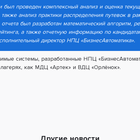
и был проведен комплексный анализ и оценка текущ
 также анализ практики распределения путевок в ра
 отчета был разработан математический алгоритм, 
ейтинга, а также отчетную информацию по кандидатам
исполнительный директор НПЦ «БизнесАвтоматика».
авимые системы, разработанные НПЦ «БизнесАвтома
 лагерях, как МДЦ «Артек» и ВДЦ «Орлёнок».
Другие новости