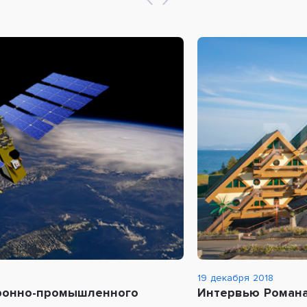
19 декабря 2018
ронно-промышленного
Интервью Романа