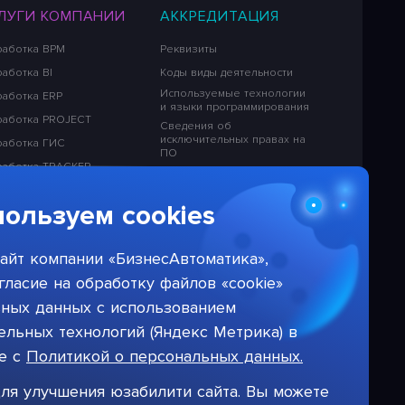
ЛУГИ КОМПАНИИ
АККРЕДИТАЦИЯ
работка BPM
Реквизиты
аботка BI
Коды виды деятельности
Используемые технологии
работка ERP
и языки программирования
работка PROJECT
Сведения об
исключительных правах на
работка ГИС
ПО
работка TRACKER
Лицензионная политика в
отношении решений НПЦ
работка ETL
«БизнесАвтоматика»
ользуем cookies
работка CMS
Тарифы на услуги компании
работка СЭД
айт компании «БизнесАвтоматика»,
работка DWH
гласие на обработку файлов «cookie»
ьных данных с использованием
льных технологий (Яндекс Метрика) в
ие с
Политикой о персональных данных.
ля улучшения юзабилити сайта. Вы можете