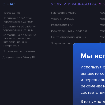
О НАС
УСЛУГИ И РАЗРАБОТКА
УС
Пресс-центр
Платформа Visary
Раз
Политика обработки
Visary ГЛОНАСС
Разр
персональных данных
Разработка ПО
Раз
Согласие на обработку
персональных данных
Искусственный интеллект
Раз
Согласие на получение
Центр обработки данных
Раз
рассылки рекламно-
информационных
Защита данных
Раз
материалов
Раз
Положение о закупках
Мы исп
Раз
Документация Visary BI
Раз
Используя с
Раз
вы даёте со
и персонал
рекомендате
соответств
Это нужно д