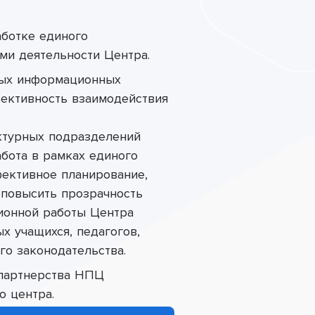
аботке единого
ми деятельности Центра.
чных информационных
фективность взаимодействия
ктурных подразделений
абота в рамках единого
фективное планирование,
 повысить прозрачность
ионной работы Центра
х учащихся, педагогов,
го законодательства.
 партнерства НПЦ
о центра.