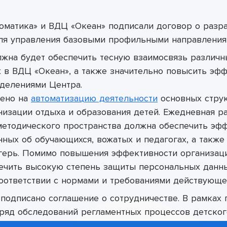
оматика» и ВДЦ «Океан» подписали договор о разр
ля управления базовыми профильными направления
лжна будет обеспечить тесную взаимосвязь разли
 в ВДЦ «Океан», а также значительно повысить эф
делениями Центра.
лено на
автоматизацию деятельности
основных стру
низации отдыха и образования детей. Ежедневная р
етодического пространства должна обеспечить эф
нных об обучающихся, вожатых и педагогах, а также
герь.
Помимо повышения эффективности организац
ечить высокую степень защиты персональных данны
соответствии с нормами и требованиями действующе
 подписано соглашение о сотрудничестве. В рамках
ряд обследований регламентных процессов детског