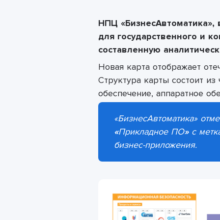
НПЦ
«БизнесАвтоматика»
,
для государственного и к
составленную аналитически
Новая карта
отображает оте
Структура карты состоит из
обеспечение, аппаратное обе
«БизнесАвтоматика»
отме
«
Прикладное ПО
»
с метк
бизнес-приложения.