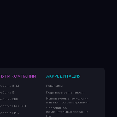
ЛУГИ КОМПАНИИ
АККРЕДИТАЦИЯ
работка BPM
Реквизиты
аботка BI
Коды виды деятельности
Используемые технологии
работка ERP
и языки программирования
работка PROJECT
Сведения об
исключительных правах на
работка ГИС
ПО