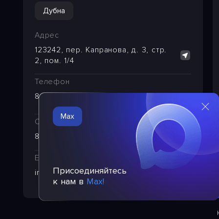
Дубна
Адрес
123242, пер. Капранова, д. 3, стр.
2, пом. 1/4
Телефон
8 (495) 221-29-65
Max
Служба техподдержки
8 (495) 249-24-39
E-mail
Присоединяйтесь
info@pba.su
к нам в
Max!