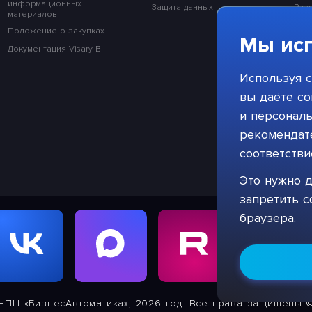
информационных
Защита данных
Раз
материалов
Раз
Положение о закупках
Мы исп
Раз
Документация Visary BI
Раз
Используя с
Раз
вы даёте со
и персонал
рекомендате
соответств
Это нужно д
запретить с
браузера.
НПЦ «БизнесАвтоматика», 2026 год. Все права защищены 