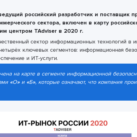
 ведущий российский разработчик и поставщик 
оммерческого сектора, включен
в
карту российск
м центром TAdviser в 2020 г.
чественный сектор информационных технологий в 
 четырёх ключевых сегментов: информационная без
спечение и ИТ-услуги.
чена на карте в сегменте информационной безопасн
ами
«
О
»
и
«
Б
»
, которые означают, что компания про