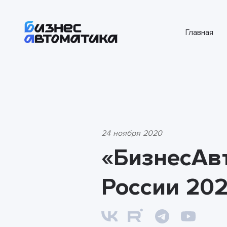
Главная
24 ноября 2020
«БизнесАвт
России 20