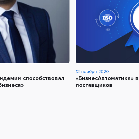
13 ноября 2020
андемии способствовал
«БизнесАвтоматика» 
бизнеса»
поставщиков