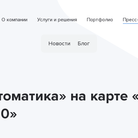
О компании
Услуги и решения
Портфолио
Пресс
Интеллектуальная система обработки обращений
СПЕЦИАЛИЗИРОВАННАЯ РАЗРАБОТКА
Новости
Блог
оматика» на карте 
20»