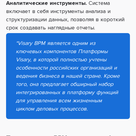
Аналитические инструменты.
Система
включает в себя инструменты анализа и
структуризации данных, позволяя в короткий
срок создавать наглядные отчеты.
*
Visary
BPM
является одним из
ключевых компонентов Платформы
Visary
, в которой полностью учтены
особенности российских организаций и
ведения бизнеса в нашей стране. Кроме
того, она предлагает обширный набор
интегрированных в платформу функций
для управления всем жизненным
циклом деловых процессов.