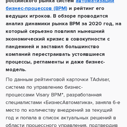
российского рынка
систем
автоматизации
бизнес-процессов (BPM)
и рейтинг его
ведущих игроков. В обзоре проводится
анализ
динамики рынка BPM за 2020 год, на
который серьезно повлиял нынешний
экономический кризис в совокупности с
пандемией и заставил большинство
компаний перестраивать устоявшиеся
процессы, регламенты и даже бизнес-
модель.
По данным рейтинговой карточки TAdviser,
система по управлению бизнес-
процессами
Visary BPM*, разработанная
специалистами
«
БизнесАвтоматика
»,
заняла 6-е
место по количеству внедрений за текущий
год и попала в список актуальных решений в
области процессного управления, подтвердив