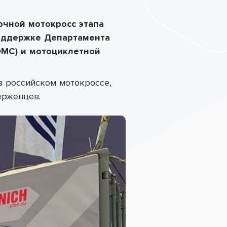
очной мотокросс этапа
поддержке Департамента
ФМС) и мотоциклетной
в российском мотокроссе,
ерженцев.