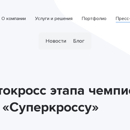
О компании
Услуги и решения
Портфолио
Пресс
Интеллектуальная система обработки обращений
СПЕЦИАЛИЗИРОВАННАЯ РАЗРАБОТКА
Новости
Блог
окросс этапа чемпио
 «Суперкроссу»