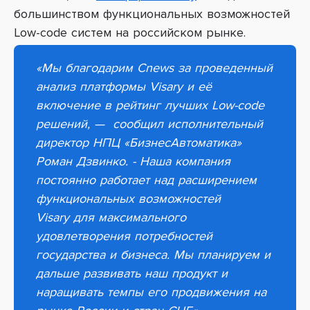
большинством функциональных возможностей
Low-code систем на российском рынке.
«
Мы благодарим Сnews за проведенный
анализ платформы
Visary
и её
включение в рейтинг лучших Low-code
решений,
—
сообщил исполнительный
директор НПЦ
«
БизнесАвтоматика
»
Роман Дзвинко. - Наша компания
постоянно работает над расширением
функциональных возможностей
Visary
для максимального
удовлетворения потребностей
государства и бизнеса. Мы планируем и
дальше развивать наш продукт и
наращивать темпы его продвижения на