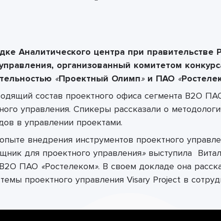
адке
Аналитического центра при правительстве 
 управления, организованный комитетом конкур
ятельностью
«
Проектный Олимп
»
и ПАО
«
Ростеле
водящий состав проектного офиса сегмента B2O П
ного управления. Спикеры рассказали о методологи
ов в управлении проектами.
 опыте внедрения инструментов проектного управл
ощник для проектного управления
»
выступила
Витал
а B2O ПАО
«
Ростелеком
»
. В своем докладе она расск
темы проектного управления Visary Project в сотру