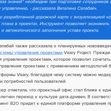
аза знаний” необходим при подготовке сотрудников 
 управлению, - рассказала Виталина Салабай
».
о разработанной дорожной карте с визуализацией ко
 плана в проектах. Инструмент позволяет экономить
 и автоматического заполнения устава проекта.
алабай также рассказала о планируемых нововведе
истемы управления проектами
Visary
Project
. Прежде
 управления проектами, которое позволит сочетать
правления проектами с применением методологий бы
тформы Visary, благодаря чему систему можно моде
и потребностей пользователей
.
кер отметила, что проектный офис стал ближе к ед
легчен переход к культуре дата-дривен. В соответс
гмент B2O придет к единой платформе управления п