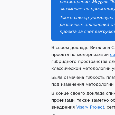
рассмотрение. Модуль “Б
экзаменам по проектному
Также спикер упомянула 
различных отклонений от
проекта за счет выгрузки
В своем докладе Виталина С
проекта по модернизации
с
гибридного пространства для
классической методологии у
Была отмечена гибкость пла
под изменения методологии 
В конце своего доклада спи
проектами, также заметно об
внедрения
Visary Project
, се