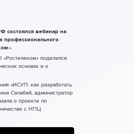
РФ
состоялся вебинар на
са профессионального
ком
»
.
АО
«
Ростелеком
»
поделился
ческих основах и о
ения
«
ИСУП: как разработать
ина Салабай, администратор
азала о проекте по
дничестве с НПЦ