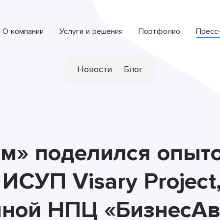
О компании
Услуги и решения
Портфолио
Пресс
Интеллектуальная система обработки обращений
СПЕЦИАЛИЗИРОВАННАЯ РАЗРАБОТКА
Новости
Блог
ом» поделился опыт
ИСУП Visary Project
нной НПЦ «БизнесАв