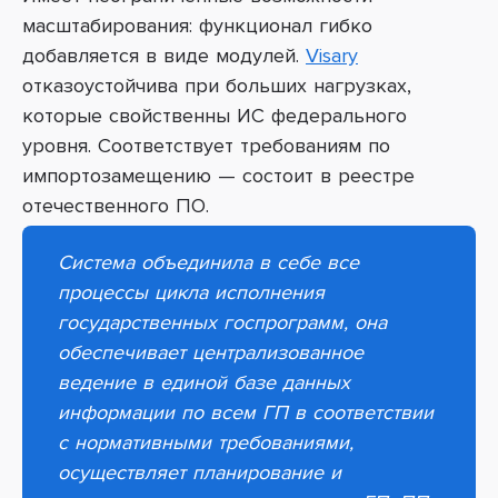
масштабирования: функционал гибко
добавляется в виде модулей.
Visary
отказоустойчива при больших нагрузках,
которые свойственны ИС федерального
уровня. Соответствует требованиям по
импортозамещению — состоит в реестре
отечественного ПО.
Система объединила в себе все
процессы цикла исполнения
государственных госпрограмм, она
обеспечивает
централизованное
ведение в единой базе данных
информации по всем ГП в соответствии
с нормативными требованиями
,
осуществляет планирование и