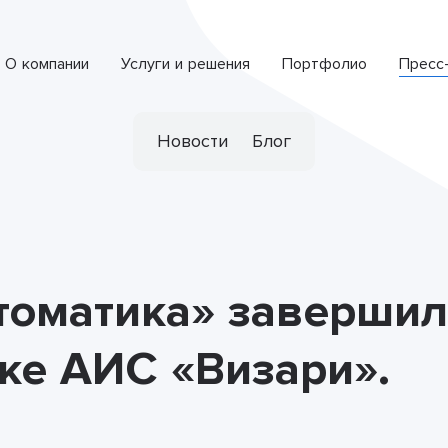
О компании
Услуги и решения
Портфолио
Пресс
Интеллектуальная система обработки обращений
СПЕЦИАЛИЗИРОВАННАЯ РАЗРАБОТКА
Новости
Блог
томатика» завершил
ке АИС «Визари».