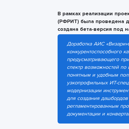
В рамках реализации прое
(РФРИТ)
была проведена 
создана
бета-версия под 
Доработка
АИС «Визари»
конкурентоспособного ка
предусматривающего при
спектр возможностей по 
понятным и удобным пол
узкопрофильных ИТ-спец
модернизации инструмент
для создания дашбордов 
регламентированным про
документации и конверта