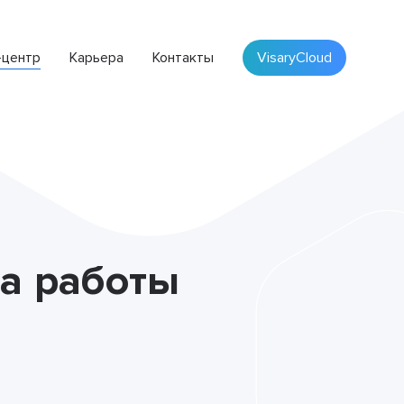
-центр
Карьера
Контакты
VisaryCloud
ПЛАТФОРМА VISARY
Облачная система для автоматизации бизнеса
а работы