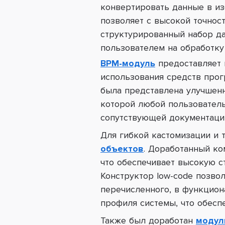
конвертировать данные в из
позволяет с высокой точнос
структурированный набор да
пользователем на обработку
BPM-модуль
предоставляет 
использования средств прог
была представлена улучшен
которой любой пользователь
сопутствующей документаци
Для гибкой кастомизации и 
объектов
.
Доработанный ком
что обеспечивает высокую с
Конструктор low-code позво
перечисленного, в функцио
профиля системы, что обесп
Также был
доработан
модул