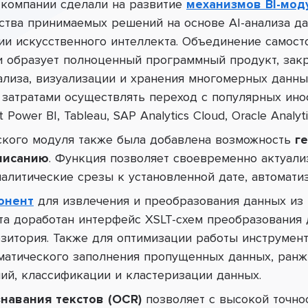
 компании сделали на
развитие
механизмов BI-мод
ства принимаемых решений на основе AI-анализа д
ии искусственного интеллекта. Объединение самос
и образует полноценный программный продукт, зак
нализа, визуализации и хранения многомерных данны
затратами осуществлять переход с популярных инос
t Power BI, Tableau, SAP Analytics Cloud, Oracle Analyti
ского модуля также была добавлена возможность
г
писанию
. Функция позволяет своевременно актуали
налитические срезы к установленной дате, автомати
онент
для извлечения и преобразования данных из 
та доработан интерфейс XSLT-схем преобразования
зитория. Также для оптимизации работы инструмен
оматического заполнения пропущенных данных, ран
ий, классификации и кластеризации данных.
навания текстов (OCR)
позволяет с высокой точно