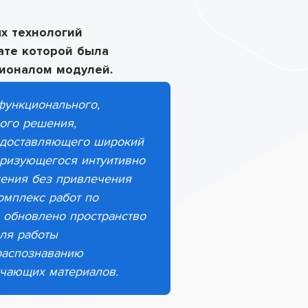
х технологий
ате которой была
ионалом модулей.
функционального,
ного решения,
редоставляющего широкий
еризующегося интуитивно
ения без привлечения
омплекс работ по
 обновлено пространство
ля работы
распознаванию
учающих материалов.