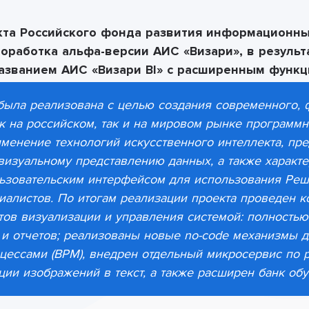
кта
Российского фонда развития информационны
доработка альфа-версии
АИС
«Визари»,
в результ
названием
АИС
«Визари BI»
с расширенным функц
была реализована с целью создания современного, 
к на российском, так и на мировом рынке программ
менение технологий искусственного интеллекта, п
визуальному представлению данных, а также характ
ьзовательским интерфейсом для использования Реш
иалистов.
По итогам реализации проекта проведен к
ов визуализации и управления системой: полностью
и отчетов; реализованы новые no-code механизмы д
цессами (BPM), внедрен отдельный микросервис по 
ции изображений в текст, а также расширен банк об