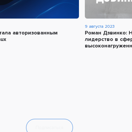
9 августа 2023
стала авторизованным
Роман Дзвинко: Н
nux
лидерство в сфе
высоконагружен
Подписаться