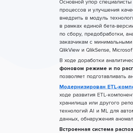
Основной упор специалисты
процессов и улучшения каче
внедрить в модуль технолог
в рамках единой бета-верси
по сбору, предобработки, а
заказчикам с минимальными 
QlikView и QlikSense, Microsof
В ходе доработки аналитиче
фоновом режиме
и по рас
позволяет подготавливать а
Модернизирован ETL-комп
ходе развития ETL-компонен
хранилища или другого репо
технологий AI и ML для авт
данных, обнаружения аномал
Встроенная система распоз