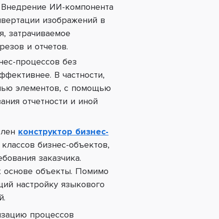
. Внедрение ИИ-компонента
нвертации изображений в
я, затрачиваемое
езов и отчетов.
нес-процессов без
фективнее. В частности,
лью элементов, с помощью
ания отчетности и иной
влен
конструктор бизнес-
классов бизнес-объектов,
бования заказчика.
х основе объекты.
Помимо
щий настройку языкового
й.
изацию процессов