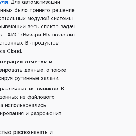
уля
.
Для автоматизации
анных было принято решение
тоятельных модулей системы
рывающий весь спектр задач
х.
АИС «Визари BI»
позволит
транных BI-продуктов:
cs Cloud.
енерации отчетов в
зировать данные, а также
зируя рутинные задачи.
различных источников. В
 данных из файлового
та использовались
жирования и разрежения
стью распознавать и