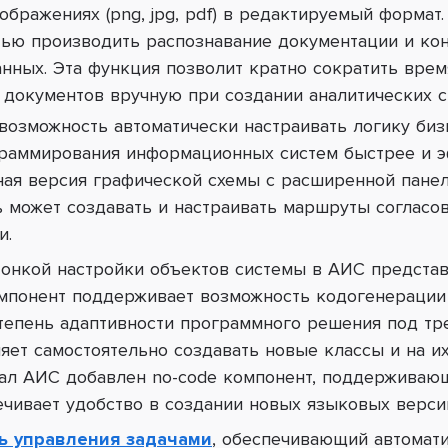
ображениях (png, jpg, pdf) в редактируемый формат
тью производить распознавание документации и ко
нных. Эта функция позволит кратно сократить врем
 документов вручную при создании аналитических ср
возможность автоматически настраивать логику биз
раммирования информационных систем быстрее и эф
ная версия графической схемы с расширенной пане
 может создавать и настраивать маршруты согласов
и.
тонкой настройки объектов системы в АИС
предста
понент поддерживает возможность кодогенерации 
тепень адаптивности программного решения под тре
ляет самостоятельно создавать новые классы и на и
нал АИС добавлен no-code компонент, поддерживаю
ечивает удобство в создании новых языковых верси
ь управления задачами
, обеспечивающий автомат