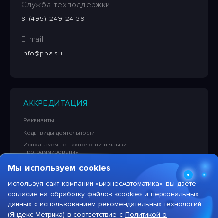
Служба техподдержки
8 (495) 249-24-39
E-mail
info@pba.su
АККРЕДИТАЦИЯ
Реквизиты
Коды виды деятельности
Используемые технологии и языки
программирования
Сведения об исключительных правах на ПО
Мы используем cookies
Лицензионная политика в отношении решений НПЦ
«БизнесАвтоматика»
Используя сайт компании «БизнесАвтоматика», вы даёте
согласие на обработку файлов «cookie» и персональных
Тарифы на услуги компании
данных с использованием рекомендательных технологий
(Яндекс Метрика) в соответствие с
Политикой о