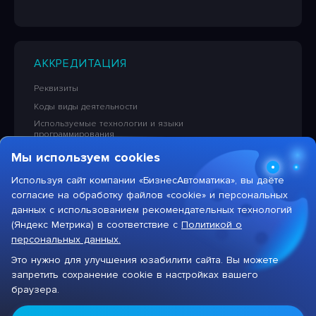
АККРЕДИТАЦИЯ
Реквизиты
Коды виды деятельности
Используемые технологии и языки
программирования
Сведения об исключительных правах на ПО
Мы используем cookies
Лицензионная политика в отношении решений НПЦ
«БизнесАвтоматика»
Используя сайт компании «БизнесАвтоматика», вы даёте
согласие на обработку файлов «cookie» и персональных
Тарифы на услуги компании
данных с использованием рекомендательных технологий
(Яндекс Метрика) в соответствие с
Политикой о
персональных данных.
Это нужно для улучшения юзабилити сайта. Вы можете
Max
запретить сохранение cookie в настройках вашего
Цифровая система для автоматизации бизнеса
браузера.
Присоединяйтесь
к нам в
Max!