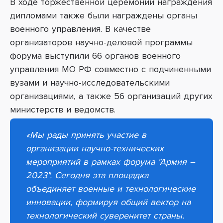
В ходе торжественной церемонии награждения
дипломами также были награждены органы
военного управления. В качестве
организаторов научно-деловой программы
форума выступили 66 органов военного
управления МО РФ совместно с подчиненными
вузами и научно-исследовательскими
организациями, а также 56 организаций других
министерств и ведомств.
«
Мы рады принять участие в
организации научно-технических
мероприятий в рамках форума "Армия –
2023". Сегодня эта площадка
объединяет военные и технологические
инновации, формируя общий вектор на
технологический суверенитет страны.