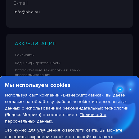
E-mail
info@pba.su
АККРЕДИТАЦИЯ
Реквизиты
Коды виды деятельности
Используемые технологии и языки
программирования
Сведения об исключительных правах на ПО
Мы используем cookies
Лицензионная политика в отношении решений НПЦ
«БизнесАвтоматика»
Используя сайт компании «БизнесАвтоматика», вы даёте
согласие на обработку файлов «cookie» и персональных
Тарифы на услуги компании
данных с использованием рекомендательных технологий
(Яндекс Метрика) в соответствие с
Политикой о
персональных данных.
Это нужно для улучшения юзабилити сайта. Вы можете
Max
запретить сохранение cookie в настройках вашего