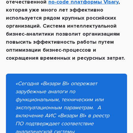
отечественной
no-code платформы Visary
,
которая уже много лет эффективно
используется рядом крупных российских
организаций. Система интеллектуальной
бизнес-аналитики позволит организациям
повысить эффективность работы путем
оптимизации бизнес-процессов и
сокращения временных и ресурсных затрат
.
«
Сегодня «Визари BI» опережает
зарубежные аналоги по
функциональным, техническим или
эксплуатационным
параметрам.
А
включение АИС «Визари BI» в реестр
ПО подтверждает соответствие
аналитической системы