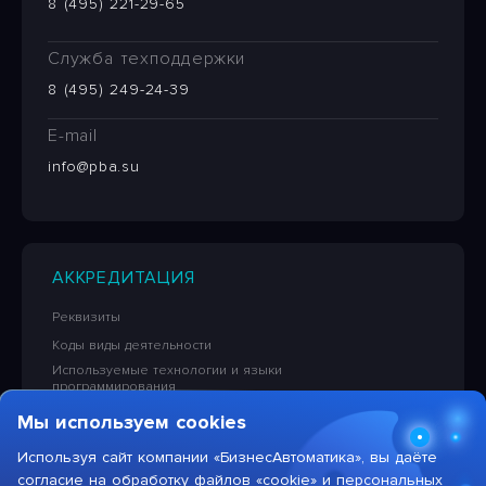
8 (495) 221-29-65
Служба техподдержки
8 (495) 249-24-39
E-mail
info@pba.su
АККРЕДИТАЦИЯ
Реквизиты
Коды виды деятельности
Используемые технологии и языки
программирования
Сведения об исключительных правах на ПО
Мы используем cookies
Лицензионная политика в отношении решений НПЦ
«БизнесАвтоматика»
Используя сайт компании «БизнесАвтоматика», вы даёте
согласие на обработку файлов «cookie» и персональных
Тарифы на услуги компании