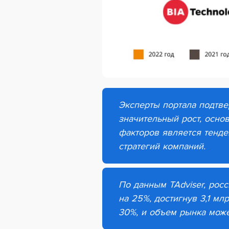
Эксперты портала подтв
значительный рост, осно
факторов является тенде
стратегий компаний.
По данным TAdviser, рос
на 25%, достигнув 3,1 мл
30%, и объем рынка может