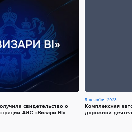
5 декабря 2023
олучила свидетельство о
Комплексная авт
страции АИС «Визари BI»
дорожной деяте