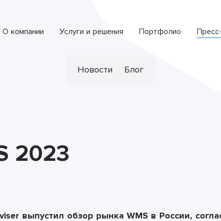
О компании
Услуги и решения
Портфолио
Пресс
Интеллектуальная система обработки обращений
СПЕЦИАЛИЗИРОВАННАЯ РАЗРАБОТКА
Новости
Блог
S 2023
viser выпустил обзор рынка WMS в России, согла