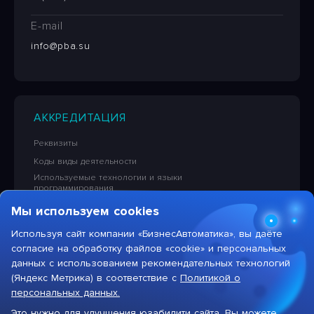
E-mail
info@pba.su
АККРЕДИТАЦИЯ
Реквизиты
Коды виды деятельности
Используемые технологии и языки
программирования
Сведения об исключительных правах на ПО
Мы используем cookies
Лицензионная политика в отношении решений НПЦ
«БизнесАвтоматика»
Используя сайт компании «БизнесАвтоматика», вы даёте
согласие на обработку файлов «cookie» и персональных
Тарифы на услуги компании
данных с использованием рекомендательных технологий
(Яндекс Метрика) в соответствие с
Политикой о
персональных данных.
Это нужно для улучшения юзабилити сайта. Вы можете