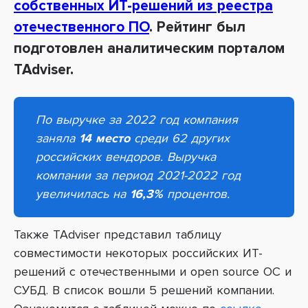
собственных ИТ-решений из реестра
отечественного ПО
. Рейтинг был
подготовлен аналитическим порталом
TAdviser.
По выручке за 2022 год компания
заняла
14 место
среди 62 других
российских вендоров. Выручка
компании за период 2021-2022 год
увеличилась на
16,3%
процентов.
Также TAdviser представил таблицу
совместимости некоторых российских ИТ-
решений с отечественными и open source ОС и
СУБД. В список вошли 5 решений компании.