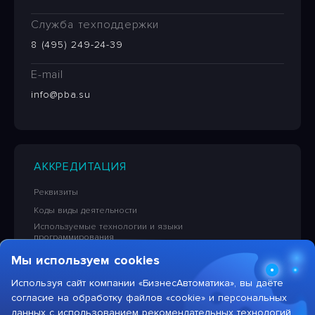
Служба техподдержки
8 (495) 249-24-39
E-mail
info@pba.su
АККРЕДИТАЦИЯ
Реквизиты
Коды виды деятельности
Используемые технологии и языки
программирования
Сведения об исключительных правах на ПО
Мы используем cookies
Лицензионная политика в отношении решений НПЦ
«БизнесАвтоматика»
Используя сайт компании «БизнесАвтоматика», вы даёте
согласие на обработку файлов «cookie» и персональных
Тарифы на услуги компании
данных с использованием рекомендательных технологий