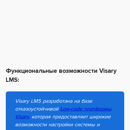
Функциональные возможности Visary
LMS:
Visary LMS разработана на базе
отказоустойчивой
Low-code платформы
Visary
,
которая предоставляет
широкие
возможности настройки системы и