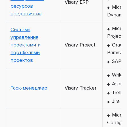
Visary ERP
ресурсов
Micros
предприятия
Dynamic
Micros
Система
Project
управления
проектами и
Visary Project
Oracle
портфелями
Primaver
проектов
SAP 
Wrike
Asana
Таск-менеджер
Visary Tracker
Trello
Jira
Micros
Configur