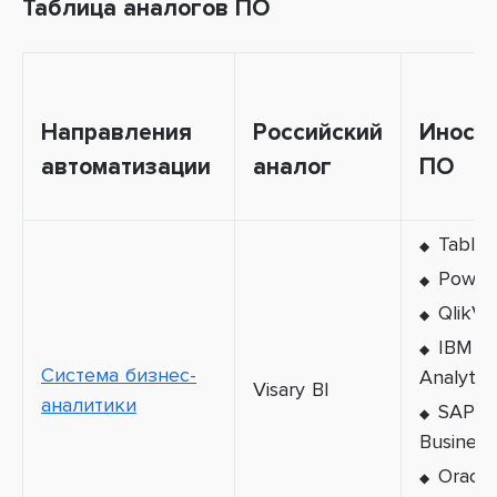
Таблица аналогов ПО
Направления
Российский
Иност
автоматизации
аналог
ПО
Table
Power
QlikVi
IBM C
Система бизнес-
Analytic
Visary BI
аналитики
SAP
Business
Oracle