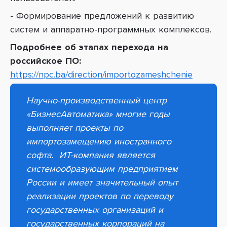
- Формирование предложений к развитию
систем и аппаратно-программных комплексов.
Подробнее об этапах перехода на
российское ПО:
https://npc.ba/direction/importozameshchenie
Научно-производственный центр
«БизнесАвтоматика» многие годы
выполняет проекты по
импортозамещению иностранного
софта. ИТ-компания является
системообразующим предприятием
России и имеет значительный опыт
реализации проектов по переводу
государственных организаций и
государственных корпораций на