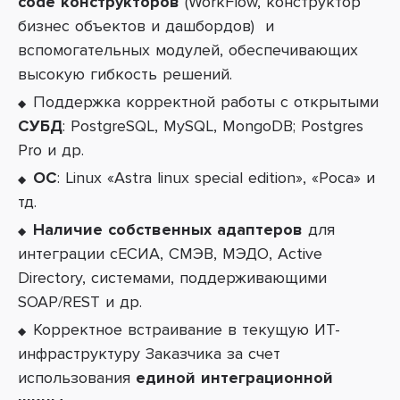
code конструкторов
(
WorkFlow, конструктор
бизнес объектов и дашбордов
) и
вспомогательных модулей
, обеспечивающих
высокую гибкость решений.
Поддержка корректной работы с открытыми
СУБД
:
PostgreSQL, MySQL, MongoDB; Postgres
Pro и др.
ОС
:
Linux «Astra linux special edition», «Роса» и
тд.
Наличие собственных адаптеров
для
интеграции с
ЕСИА, СМЭВ, МЭДО, Active
Directory, системами, поддерживающими
SOAP/REST и др.
Корректное встраивание в текущую ИТ-
инфраструктуру Заказчика за счет
использования
единой интеграционной