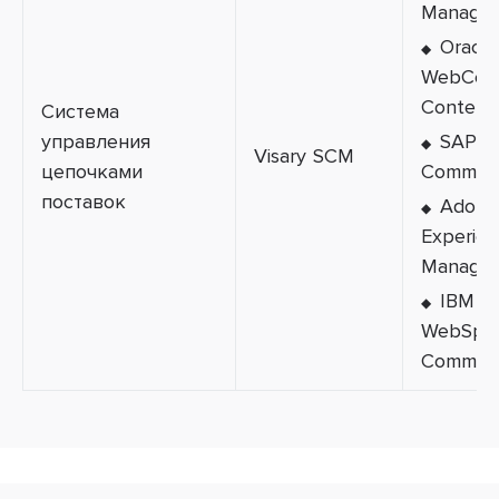
Manager
Oracle
WebCen
Content
Система
управления
SAP H
Visary SCM
цепочками
Commer
поставок
Adobe
Experie
Manager
IBM
WebSph
Commer