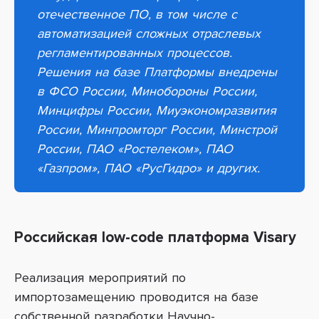
отечественное ПО
,
в том числе с
автоматизацией сложных отраслевых
регламентированных процессов.
Решения на базе Платформы внедрены
в ФСО России, Минобороны России,
Минцифры России, Миyэкономразвития
России, Минпромторг России, Минстрой
России, ПАО «Ростелеком», ПАО
«Газпром», ПАО «РусГидро» и других.
Российская low-code платформа Visary
Реализация мероприятий по
импортозамещению проводится на базе
собственной разработки Научно-