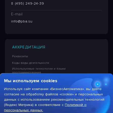
8 (495) 249-24-39
E-mail
info@pba.su
АККРЕДИТАЦИЯ
Реквизиты
Коды виды деятельности
Используемые технологии и языки
программирования
Сведения об исключительных правах на ПО
Мы используем cookies
Лицензионная политика в отношении решений НПЦ
«БизнесАвтоматика»
Используя сайт компании «БизнесАвтоматика», вы даёте
согласие на обработку файлов «cookie» и персональных
Тарифы на услуги компании
данных с использованием рекомендательных технологий
(Яндекс Метрика) в соответствие с
Политикой о
персональных данных.