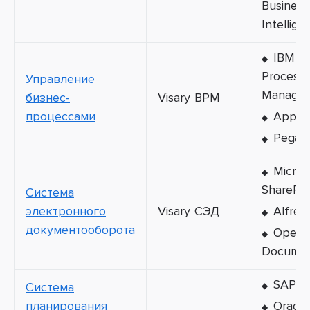
Business
Intellige
IBM Bu
Process
Управление
Manager
бизнес-
Visary BPM
процессами
Appia
Pega P
Micros
SharePoi
Система
электронного
Visary СЭД
Alfres
документооборота
OpenT
Docume
SAP E
Система
планирования
Oracl