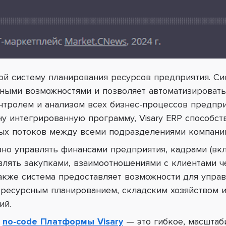
ой систему планирования ресурсов предприятия. Си
ыми возможностями и позволяет автоматизировать 
онтролем и анализом всех бизнес-процессов предпр
у интегрированную программу, Visary ERP способст
х потоков между всеми подразделениями компани
но управлять финансами предприятия, кадрами (вкл
влять закупками, взаимоотношениями с клиентами ч
Также система предоставляет возможности для упра
ресурсным планированием, складским хозяйством 
ий.
е
no-code Платформы Visary
—
это гибкое, масшта