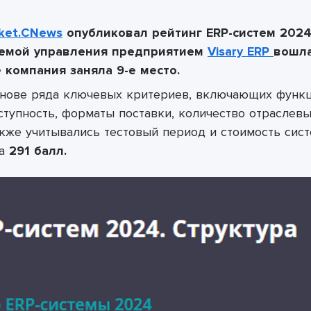
ket.CNews
опубликовал рейтинг ERP-систем 2024
темой управления предприятием
Visary ERP
вошла
 компания заняла 9-е место.
основе ряда ключевых критериев, включающих функ
оступность, форматы поставки, количество отраслев
кже учитывались тестовый период и стоимость сист
а
291 балл.