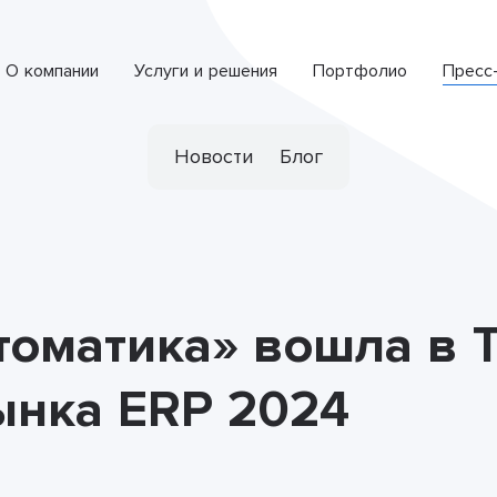
О компании
Услуги и решения
Портфолио
Пресс
Интеллектуальная система обработки обращений
СПЕЦИАЛИЗИРОВАННАЯ РАЗРАБОТКА
Новости
Блог
томатика» вошла в 
ынка ERP 2024