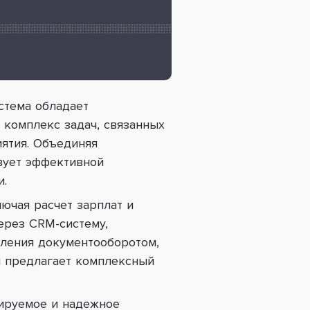
стема обладает
комплекс задач, связанных
иятия. Объединяя
вует эффективной
и.
ючая расчет зарплат и
ерез CRM-систему,
вления документооборотом,
и предлагает комплексный
бируемое и надежное