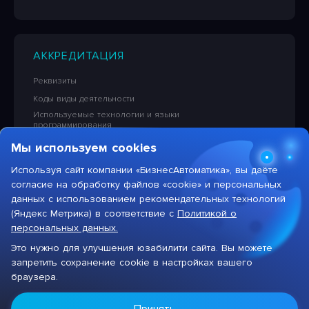
АККРЕДИТАЦИЯ
Реквизиты
Коды виды деятельности
Используемые технологии и языки
программирования
Сведения об исключительных правах на ПО
Мы используем cookies
Лицензионная политика в отношении решений НПЦ
«БизнесАвтоматика»
Используя сайт компании «БизнесАвтоматика», вы даёте
согласие на обработку файлов «cookie» и персональных
Тарифы на услуги компании
данных с использованием рекомендательных технологий
(Яндекс Метрика) в соответствие с
Политикой о
персональных данных.
Это нужно для улучшения юзабилити сайта. Вы можете
Max
запретить сохранение cookie в настройках вашего
Цифровая система для автоматизации бизнеса
браузера.
Присоединяйтесь
к нам в
Max!
НПЦ «БизнесАвтоматика», 2026 год. Все права