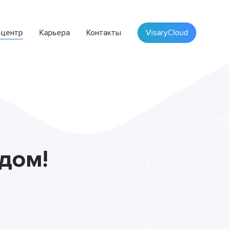
-центр
Карьера
Контакты
VisaryCloud
ПЛАТФОРМА VISARY
Облачная система для автоматизации бизнеса
дом!