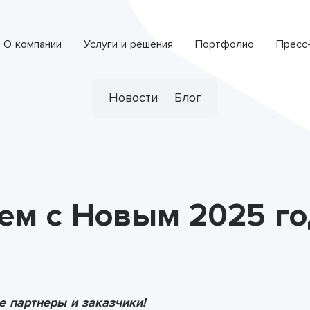
О компании
Услуги и решения
Портфолио
Пресс
Интеллектуальная система обработки обращений
СПЕЦИАЛИЗИРОВАННАЯ РАЗРАБОТКА
Новости
Блог
ем с Новым 2025 го
е партнеры и заказчики!