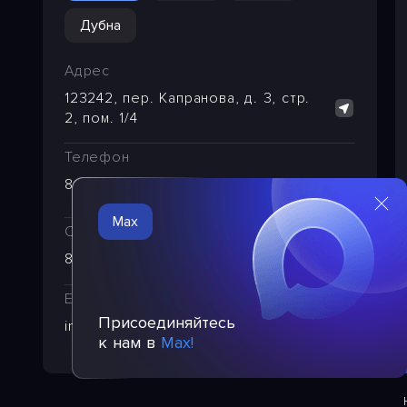
Дубна
Адрес
123242, пер. Капранова, д. 3, стр.
2, пом. 1/4
Телефон
8 (495) 221-29-65
Max
Служба техподдержки
8 (495) 249-24-39
E-mail
Присоединяйтесь
info@pba.su
к нам в
Max!