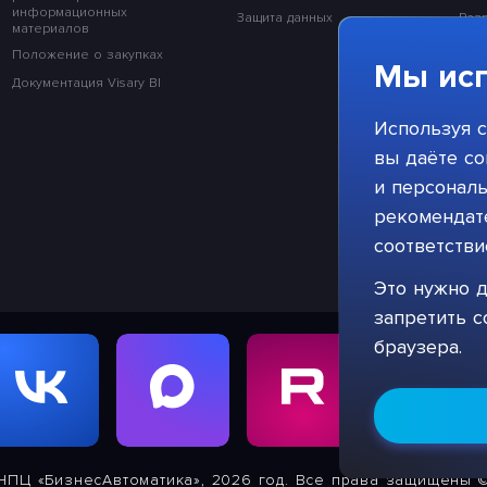
информационных
Защита данных
Раз
материалов
Раз
Положение о закупках
Мы исп
Раз
Документация Visary BI
Раз
Используя с
Раз
вы даёте со
и персонал
рекомендате
соответств
Это нужно д
запретить с
браузера.
НПЦ «БизнесАвтоматика», 2026 год. Все права защищены 