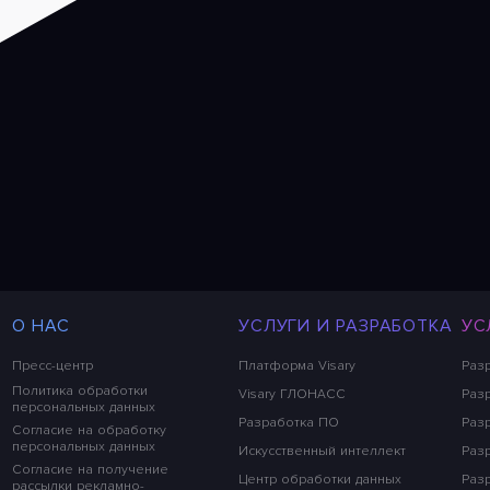
О НАС
УСЛУГИ И РАЗРАБОТКА
УС
Пресс-центр
Платформа Visary
Раз
Политика обработки
Visary ГЛОНАСС
Разр
персональных данных
Разработка ПО
Раз
Согласие на обработку
персональных данных
Искусственный интеллект
Раз
Согласие на получение
Центр обработки данных
Раз
рассылки рекламно-