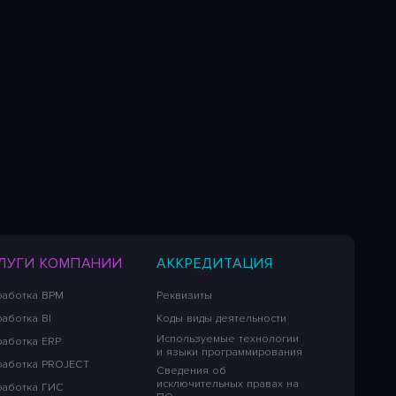
ЛУГИ КОМПАНИИ
АККРЕДИТАЦИЯ
работка BPM
Реквизиты
аботка BI
Коды виды деятельности
Используемые технологии
работка ERP
и языки программирования
работка PROJECT
Сведения об
исключительных правах на
работка ГИС