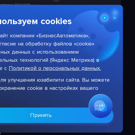
ПО
работка TRACKER
Лицензионная политика в
отношении решений НПЦ
работка ETL
«БизнесАвтоматика»
ользуем cookies
работка CMS
Тарифы на услуги компании
работка СЭД
айт компании «БизнесАвтоматика»,
работка DWH
гласие на обработку файлов «cookie»
ьных данных с использованием
льных технологий (Яндекс Метрика) в
ие с
Политикой о персональных данных.
ля улучшения юзабилити сайта. Вы можете
охранение cookie в настройках вашего
Принять
Цифровая система для автоматизации бизнеса
©