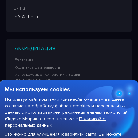
E-mail
info@pba.su
АККРЕДИТАЦИЯ
Реквизиты
Коды виды деятельности
Используемые технологии и языки
программирования
Сведения об исключительных правах на ПО
Мы используем cookies
Лицензионная политика в отношении решений НПЦ
«БизнесАвтоматика»
Используя сайт компании «БизнесАвтоматика», вы даёте
согласие на обработку файлов «cookie» и персональных
Тарифы на услуги компании
данных с использованием рекомендательных технологий
(Яндекс Метрика) в соответствие с
Политикой о
персональных данных.
Это нужно для улучшения юзабилити сайта. Вы можете
Max