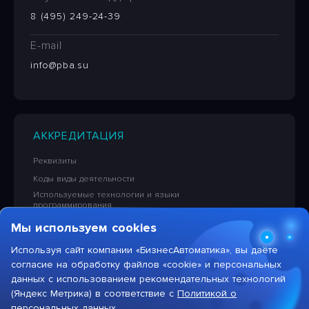
8 (495) 249-24-39
E-mail
info@pba.su
АККРЕДИТАЦИЯ
Реквизиты
Коды виды деятельности
Используемые технологии и языки
программирования
Сведения об исключительных правах на ПО
Мы используем cookies
Лицензионная политика в отношении решений НПЦ
«БизнесАвтоматика»
Используя сайт компании «БизнесАвтоматика», вы даёте
согласие на обработку файлов «cookie» и персональных
Тарифы на услуги компании
данных с использованием рекомендательных технологий
(Яндекс Метрика) в соответствие с
Политикой о
персональных данных.