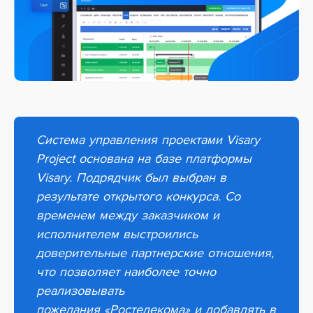
Система управления проектами Visary
Project основана на базе платформы
Visary.
Подрядчик был выбран в
результате открытого конкурса. Со
временем между заказчиком и
исполнителем выстроились
доверительные партнерские отношения,
что позволяет наиболее точно
реализовывать
пожелания
«Ростелекома»
и добавлять в