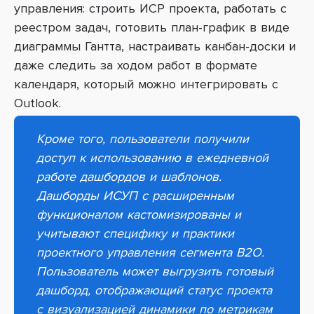
управления: строить ИСР проекта, работать с
реестром задач, готовить план-график в виде
диаграммы Гантта, настраивать канбан-доски и
даже следить за ходом работ в формате
календаря, который можно интегрировать с
Outlook.
Кроме того, пользователи получили
доступ к использованию в ежедневной
работе дашбордов и шаблонов.
Дашборды ИСУП с расширенным
функционалом кастомизированы и
учитывают специфику и практики
проектного управления сегмента B2O.
Пользователь может выгрузить готовый
дашборд, отображающий статус проекта
с визуализацией динамики по метрикам