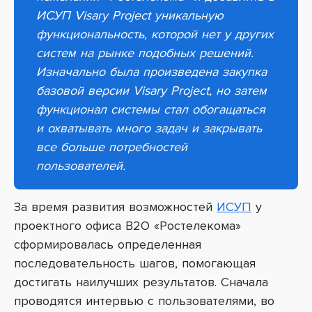
ИСУП Visary Project уникальную
функциональность, которой нет у других
систем на рынке подобных решений.
Изначально была произведена закупка
базовой версии Visary Project, но затем
функционал системы стал обогащаться
и охватывать много задач и закрывать
все больше потребностей
пользователей.
За время развития возможностей
ИСУП
у
проектного офиса B2O «Ростелекома»
сформировалась определенная
последовательность шагов, помогающая
достигать наилучших результатов. Сначала
проводятся интервью с пользователями, во