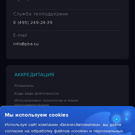
Служба техподдержки
8 (495) 249-24-39
E-mail
info@pba.su
АККРЕДИТАЦИЯ
Реквизиты
Коды виды деятельности
Используемые технологии и языки
программирования
Сведения об исключительных правах на ПО
Мы используем cookies
Лицензионная политика в отношении решений НПЦ
«БизнесАвтоматика»
Используя сайт компании «БизнесАвтоматика», вы даёте
согласие на обработку файлов «cookie» и персональных
Тарифы на услуги компании