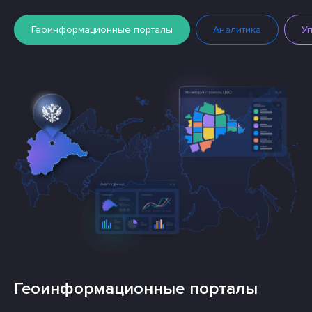
Геоинформационные порталы
Аналитика
У
Геоинформационные порталы