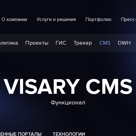
О компании
Услуги и решения
Портфолио
Пресс
Интеллектуальная система обработки обращений
СПЕЦИАЛИЗИРОВАННАЯ РАЗРАБОТКА
литика
Проекты
ГИС
Трекер
CMS
DWH
VISARY СMS
Функционал
ВЕННЫЕ ПОРТАЛЫ
ТЕХНОЛОГИИ