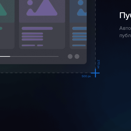
Пу
Авто
публ