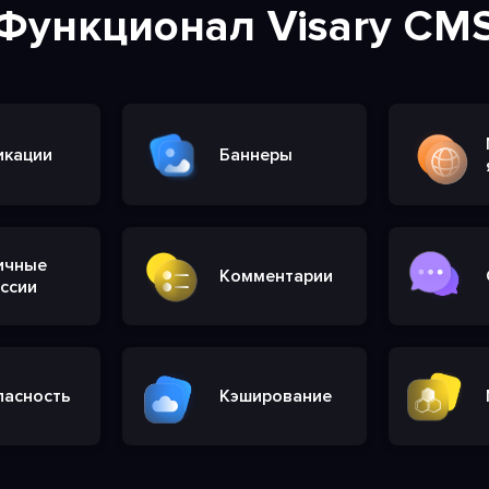
Функционал Visary CM
икации
Баннеры
ичные
Комментарии
ссии
пасность
Кэширование