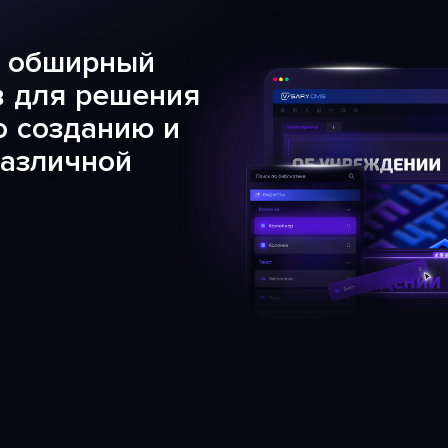
т обширный
в для решения
о созданию и
различной