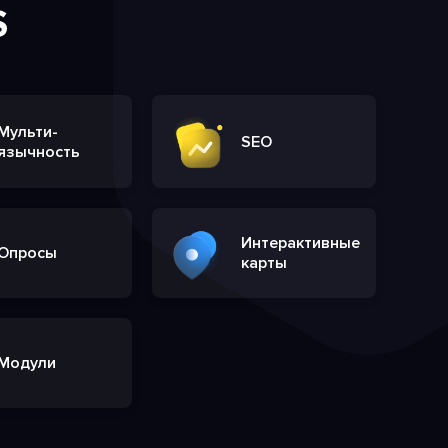
S
Мульти-
SEO
язычность
Интерактивные
Опросы
карты
Модули