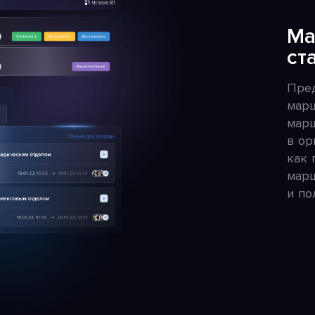
Ма
ст
Пред
марш
марш
в ор
как 
марш
и по