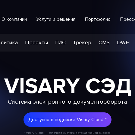
О компании
Услуги и решения
Портфолио
Пресс
Интеллектуальная система обработки обращений
СПЕЦИАЛИЗИРОВАННАЯ РАЗРАБОТКА
литика
Проекты
ГИС
Трекер
CMS
DWH
VISARY СЭД
Система электронного документооборота
Доступно в подписке Visary Cloud *
* Visary Cloud — облачная система автоматизации бизнеса.