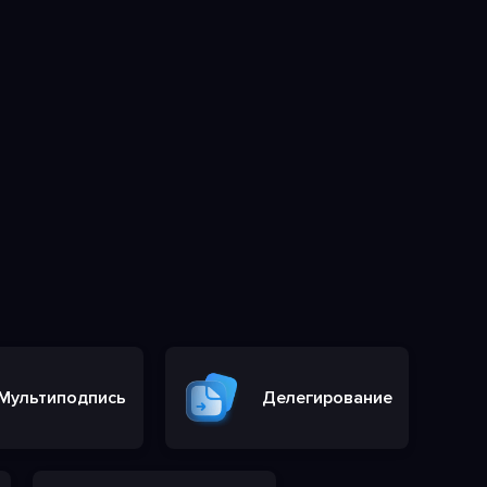
Мультиподпись
Делегирование