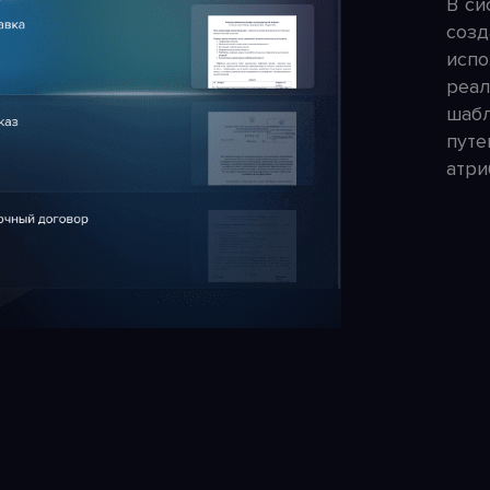
В си
созд
испо
реал
шабл
путе
атри