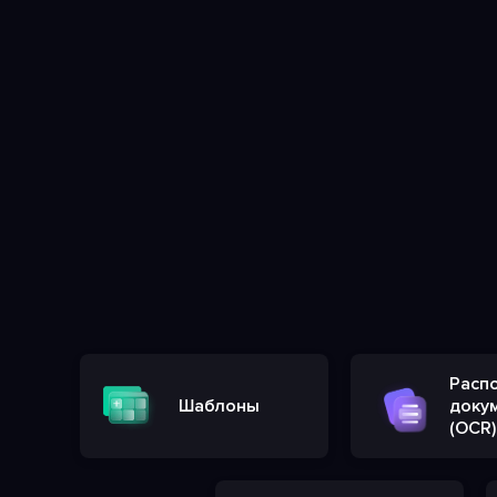
Расп
Шаблоны
доку
(OCR)